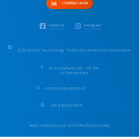
CONTRÁTALO AHORA
Facebook
Instagram
2024 Smart Technology. Todos los derechos reservados.
Av. La Dehesa 181 - Of. 214,
Lo Barnechea
contacto@vistazo.cl
+56 9 8529 4304
Web realizada por
JOTA PRODUCCIONES