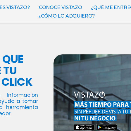
ES VISTAZO?
CONOCE VISTAZO
¿QUÉ ME ENTRE
¿CÓMO LO ADQUIERO?
 QUE
 TU
 CLICK
e información
 ayuda a tomar
la herramienta
edor.